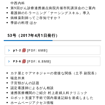
中西内科
第9回がん診療連携拠点病院共催市民講演会のご案内
看護師のE-ラーニング「ナーシングスキル」導入
病棟薬剤師ってご存知ですか？
季節の料理 ほか
53号（2017年4月1日発行）
[PDF: 6MB]
p1-2
picture_as_pdf
[PDF: 6.8MB]
P3-6
picture_as_pdf
カテ屋とケアマネジャーの密接な関係（土手 副院長）
喘息外来
子宮頸がんの話題
認定看護師によるがん相談
連携医療機関のご紹介 村上産婦人科クリニック
ロボット支援下手術で国内最速記録を達成しました
ホームページアクセス情報