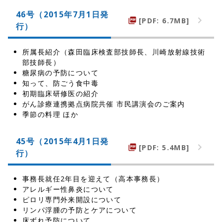
46号（2015年7月1日発
[PDF: 6.7MB]
picture_as_pdf
行）
所属長紹介（森田臨床検査部技師長、川崎放射線技術
部技師長）
糖尿病の予防について
知って、防ごう食中毒
初期臨床研修医の紹介
がん診療連携拠点病院共催 市民講演会のご案内
季節の料理 ほか
45号（2015年4月1日発
[PDF: 5.4MB]
picture_as_pdf
行）
事務長就任2年目を迎えて（高本事務長）
アレルギー性鼻炎について
ピロリ専門外来開設について
リンパ浮腫の予防とケアについて
床ずれ予防について