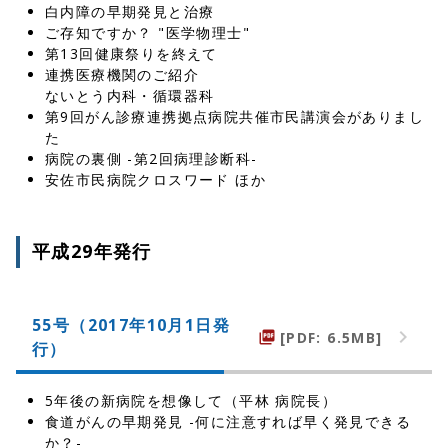
白内障の早期発見と治療
ご存知ですか？ "医学物理士"
第13回健康祭りを終えて
連携医療機関のご紹介
ないとう内科・循環器科
第9回がん診療連携拠点病院共催市民講演会がありまし
た
病院の裏側 -第2回病理診断科-
安佐市民病院クロスワード ほか
平成29年発行
55号（2017年10月1日発
[PDF: 6.5MB]
picture_as_pdf
行）
5年後の新病院を想像して（平林 病院長）
食道がんの早期発見 -何に注意すれば早く発見できる
か？-