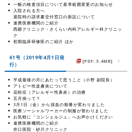
一般の検査項目について基準範囲変更のお知らせ
入院される方へ
退院時の請求書交付窓口の新設について
連携医療機関のご紹介
西廻クリニック・さくらい内科アレルギー科クリニッ
ク
初期臨床研修医のご紹介 ほか
61号（2019年4月1日発
[PDF: 5.4MB]
picture_as_pdf
行）
平成最後の月にあたって思うこと（小野 副院長）
アトピー性皮膚炎について
花粉症（アレルギー性鼻炎）の治療
五月病って？
3月1日（金）から採血の順番が変わりました
医療ソーシャルワーカーの制服が替わりました
お気軽に「コンシェルジュ」へお声かけください
連携医療機関のご紹介
井口医院・砂川クリニック