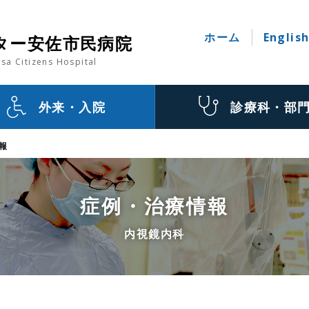
ホーム
Englis
ター安佐市民病院
sa Citizens Hospital
外来・入院
診療科・部
報
症例・治療情報
内視鏡内科