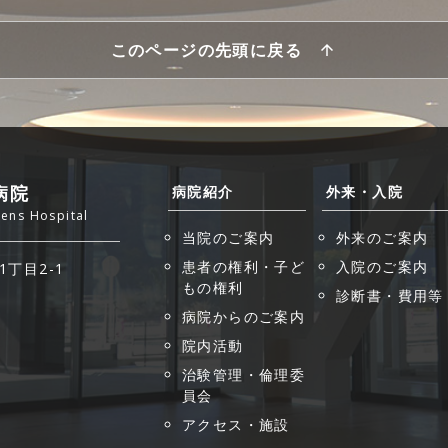
このページの先頭に戻る
病院
病院紹介
外来・入院
zens Hospital
当院のご案内
外来のご案内
患者の権利・子ど
入院のご案内
1丁目2-1
もの権利
診断書・費用等
病院からのご案内
院内活動
治験管理・倫理委
員会
アクセス・施設