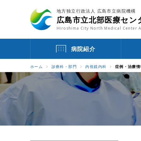
地方独立行政法人 広島市立病院機構
広島市立北部医療セン
Hiroshima City North Medical Center A
病院紹介
ホーム
診療科・部門
内視鏡内科
症例・治療情