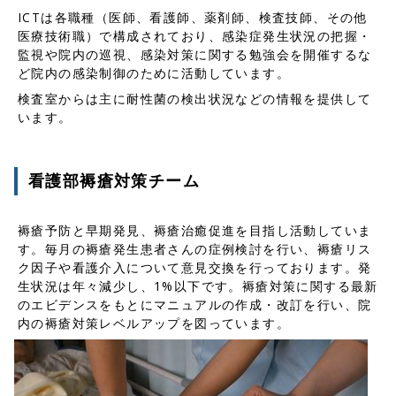
ICTは各職種（医師、看護師、薬剤師、検査技師、その他
医療技術職）で構成されており、感染症発生状況の把握・
監視や院内の巡視、感染対策に関する勉強会を開催するな
ど院内の感染制御のために活動しています。
検査室からは主に耐性菌の検出状況などの情報を提供して
います。
看護部褥瘡対策チーム
褥瘡予防と早期発見、褥瘡治癒促進を目指し活動していま
す。毎月の褥瘡発生患者さんの症例検討を行い、褥瘡リス
ク因子や看護介入について意見交換を行っております。発
生状況は年々減少し、1%以下です。褥瘡対策に関する最新
のエビデンスをもとにマニュアルの作成・改訂を行い、院
内の褥瘡対策レベルアップを図っています。