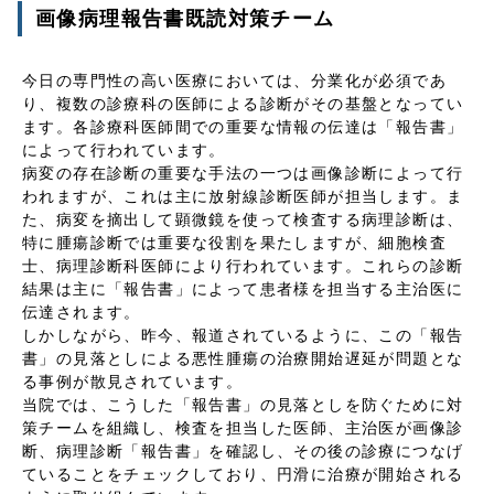
画像病理報告書既読対策チーム
今日の専門性の高い医療においては、分業化が必須であ
り、複数の診療科の医師による診断がその基盤となってい
ます。各診療科医師間での重要な情報の伝達は「報告書」
によって行われています。
病変の存在診断の重要な手法の一つは画像診断によって行
われますが、これは主に放射線診断医師が担当します。ま
た、病変を摘出して顕微鏡を使って検査する病理診断は、
特に腫瘍診断では重要な役割を果たしますが、細胞検査
士、病理診断科医師により行われています。これらの診断
結果は主に「報告書」によって患者様を担当する主治医に
伝達されます。
しかしながら、昨今、報道されているように、この「報告
書」の見落としによる悪性腫瘍の治療開始遅延が問題とな
る事例が散見されています。
当院では、こうした「報告書」の見落としを防ぐために対
策チームを組織し、検査を担当した医師、主治医が画像診
断、病理診断「報告書」を確認し、その後の診療につなげ
ていることをチェックしており、円滑に治療が開始される