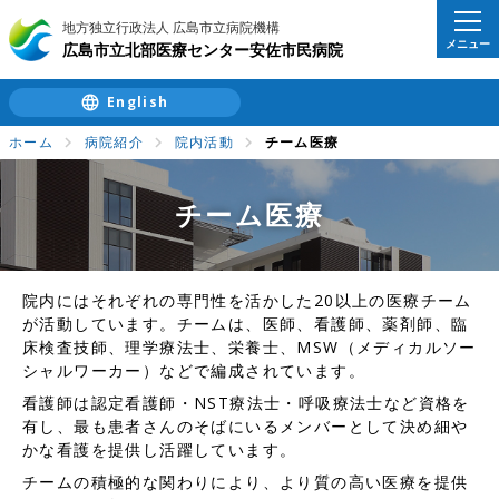
地方独立行政法人 広島市立病院機構
メニュー
広島市立北部医療センター安佐市民病院
English
ホーム
病院紹介
院内活動
チーム医療
チーム医療
院内にはそれぞれの専門性を活かした20以上の医療チーム
が活動しています。チームは、医師、看護師、薬剤師、臨
床検査技師、理学療法士、栄養士、MSW（メディカルソー
シャルワーカー）などで編成されています。
看護師は認定看護師・NST療法士・呼吸療法士など資格を
有し、最も患者さんのそばにいるメンバーとして決め細や
かな看護を提供し活躍しています。
チームの積極的な関わりにより、より質の高い医療を提供