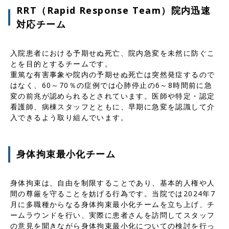
RRT（Rapid Response Team）院内迅速
対応チーム
入院患者における予期せぬ死亡、院内急変を未然に防ぐこ
とを目的とするチームです。
重篤な有害事象や院内の予期せぬ死亡は突然発症するので
はなく、60～70％の症例では心肺停止の6～8時間前に急
変の前兆が認められるとされています。医師や特定・認定
看護師、病棟スタッフとともに、早期に急変を認識して介
入できるよう取り組んでいます。
身体拘束最小化チーム
身体拘束は、自由を制限することであり、基本的人権や人
間の尊厳を守ることを妨げる行為です。当院では2024年7
月に多職種からなる身体拘束最小化チームを立ち上げ、チ
ームラウンドを行い、実際に患者さんを訪問してスタッフ
の意見を聞きながら身体拘束最小化についての検討を行っ