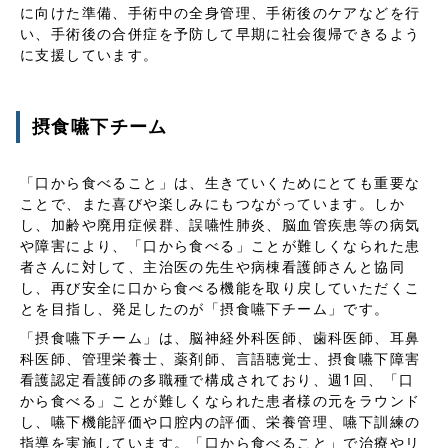
に向けた準備、手術中の全身管理、手術後のケアなどを行
い、手術後の合併症を予防して早期に社会復帰できるよう
に支援しています。
摂食嚥下チーム
「口から食べること」は、生きていくためにとても重要な
ことで、また喜びや楽しみにもつながっています。しか
し、加齢や廃用症候群、誤嚥性肺炎、脳血管疾患等の病気
や障害により、「口から食べる」ことが難しくなられた患
者さんに対して、主治医の先生や病棟看護師さんと協同
し、再び安全に口から食べる機能を取り戻していただくこ
とを目指し、発足したのが「摂食嚥下チーム」です。
「摂食嚥下チーム」は、脳神経外科医師、歯科医師、耳鼻
科医師、管理栄養士、薬剤師、言語聴覚士、摂食嚥下障害
看護認定看護師の多職種で構成されており、週1回、「口
から食べる」ことが難しくなられた患者様の元をラウンド
し、嚥下機能評価や口腔内の評価、栄養管理、嚥下訓練の
指導を実施しています。「口から食べること」で治療やリ