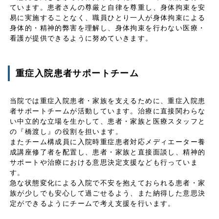
ています。患者さんの尊厳と自律を尊重し、身体拘束を安
易に実施することなく、職員ひとり一人が身体拘束による
身体的・精神的弊害を理解し、身体拘束を行わない医療・
看護が提供できるように努めていきます。
重症入院患者サポートチーム
当院では重症入院患者・家族を支えるために、重症入院患
者サポートチームが活動しています。治療に直接関わらな
い中立的な立場を生かして、患者・家族と医療スタッフと
の『橋渡し』の役割を担います。
またチーム構成員に入院時重症患者対応メディエーター養
成講座修了者を配置し、患者・家族と直接面談し、精神的
サポートや治療における意思決定支援なども行っていま
す。
急な状態変化による入院で不安を抱えておられる患者・家
族が少しでも安心して過ごせるよう、また納得した意思決
定ができるようにチームで考え支援を行います。