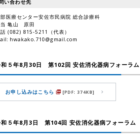
問い合わせ先
北部医療センター安佐市民病院 総合診療科
当 亀山 原田
話 (082) 815-5211（代表）
ail: hwakako.710@gmail.com
令和５年8月30日 第102回 安佐消化器病フォーラム
お申し込みはこちら
[PDF: 374KB]
picture_as_pdf
令和５年8月3日 第104回 安佐消化器病フォーラム