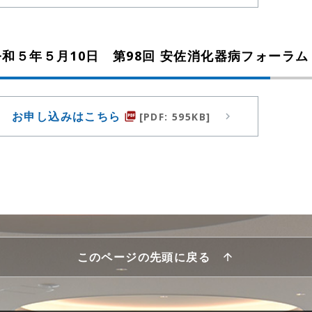
令和５年５月10日
第98回 安佐消化器病フォーラム
お申し込みはこちら
[PDF: 595KB]
picture_as_pdf
このページの先頭に戻る