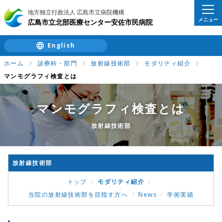
地方独立行政法人 広島市立病院機構
メニュー
広島市立北部医療センター安佐市民病院
English
ホーム
診療科・部門
放射線技術部
モダリティ紹介
マンモグラフィ検査とは
マンモグラフィ検査とは
放射線技術部
放射線技術部
トップ
モダリティ紹介
当院の放射線技術部を目指す方へ
News
学術実績