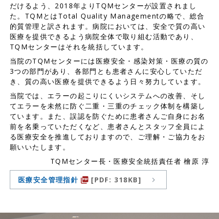
だけるよう、2018年よりTQMセンターが設置されまし
た。TQMとはTotal Quality Managementの略で、総合
的質管理と訳されます。病院においては、安全で質の高い
医療を提供できるよう病院全体で取り組む活動であり、
TQMセンターはそれを統括しています。
当院のTQMセンターには医療安全・感染対策・医療の質の
3つの部門があり、各部門とも患者さんに安心していただ
き、質の高い医療を提供できるよう日々努力しています。
当院では、エラーの起こりにくいシステムへの改善、そし
てエラーを未然に防ぐ二重・三重のチェック体制を構築し
ています。また、誤認を防ぐために患者さんご自身にお名
前を名乗っていただくなど、患者さんとスタッフ全員によ
る医療安全を推進しておりますので、ご理解・ご協力をお
願いいたします。
TQMセンター長・医療安全統括責任者 檜原 淳
医療安全管理指針
[PDF: 318KB]
picture_as_pdf