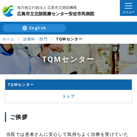
地方独立行政法人 広島市立病院機構
メニュー
広島市立北部医療センター安佐市民病院
English
ホーム
診療科・部門
TQMセンター
TQMセンター
TQMセンター
トップ
ご挨拶
当院では患者さんに安心して気持ちよく治療を受けていた