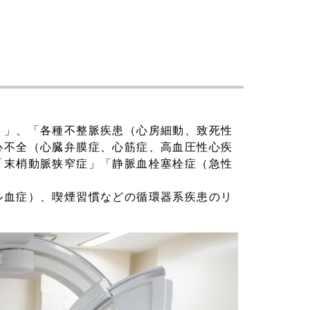
）」、「各種不整脈疾患（心房細動、致死性
心不全（心臓弁膜症、心筋症、高血圧性心疾
「末梢動脈狭窄症」「静脈血栓塞栓症（急性
ル血症）、喫煙習慣などの循環器系疾患のリ