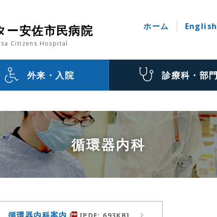
ホーム
Englis
ター安佐市民病院
sa Citizens Hospital
外来・入院
診療科・部
循環器内科
循環器内科案内
[PDF: 693KB]
picture_as_pdf