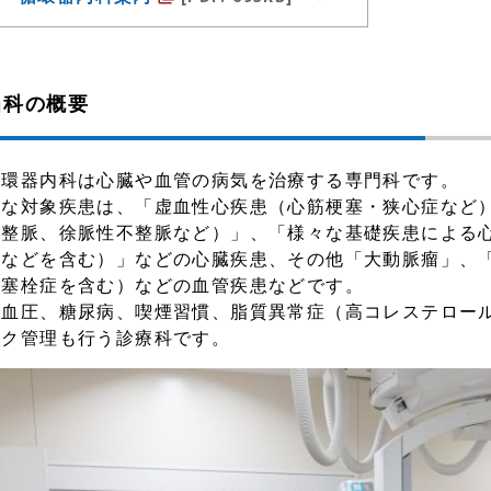
当科の概要
循環器内科は心臓や血管の病気を治療する専門科です。
主な対象疾患は、「虚血性心疾患（心筋梗塞・狭心症など
不整脈、徐脈性不整脈など）」、「様々な基礎疾患による
患などを含む）」などの心臓疾患、その他「大動脈瘤」、
肺塞栓症を含む）などの血管疾患などです。
高血圧、糖尿病、喫煙習慣、脂質異常症（高コレステロー
スク管理も行う診療科です。