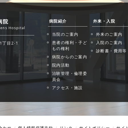
病院
病院紹介
外来・入院
zens Hospital
当院のご案内
外来のご案内
患者の権利・子ど
入院のご案内
1丁目2-1
もの権利
診断書・費用等
病院からのご案内
院内活動
治験管理・倫理委
員会
アクセス・施設
合わせ
個人情報保護方針
リンク
サイトポリシー
サイ