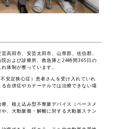
安芸高田市、安芸太田市、山県郡、佐伯郡、
院および診療所、救急隊と24時間365日の
入れ体制が整っています。
・不安定狭心症）患者さんを受け入れていれ
よる合併症やカテーテルでは治療できない場
治療、植え込み型不整脈デバイス（ペースメ
療や、大動脈瘤・解離に対する大動脈ステン