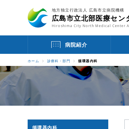
地方独立行政法人 広島市立病院機構
広島市立北部医療セン
Hiroshima City North Medical Center A
病院紹介
ホーム
診療科・部門
循環器内科
循環器内科