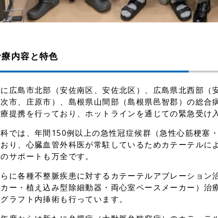
診療内容と特色
主に広島市北部（安佐南区、安佐北区）、広島県北西部（
三次市、庄原市）、島根県山間部（島根県邑智郡）の総合病
診療提携を行っており、ホットラインを通じての緊急受け
当科では、年間150例以上の急性冠症候群（急性心筋梗塞
ており、心臓血管外科医が常駐しているためカテーテルに
合のサポートも万全です。
さらに各種不整脈疾患に対するカテーテルアブレーション
ーカー・植え込み型除細動器・両心室ペースメーカー）治
トグラフト内挿術も行っています。