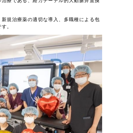
ル治療である、経カテーテル的大動脈弁置換
、新規治療薬の適切な導入、多職種による包
です。