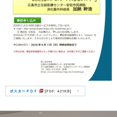
ポスターＰＤＦ
[PDF: 421KB]
picture_as_pdf